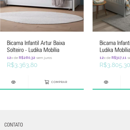
Bicama Infantil Artur Baixa
Bicama Infanti
Solteiro - Ludika Mobília
Ludika Mobíli
12
x de
R$280,32
sem juros
12
x de
R$317,11
s
R$3.363,80
R$3.805,3
COMPRAR
CONTATO