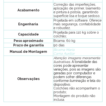
Correção das imperfeições,
aplicação de primer, lixamento
Acabamento
e pintura à pistola, garantindo
superfície lisa e toque sedoso.
Projetada em software. Oferece
Engenharia
mais segurança, confiabilidade
e robustez.
Projetada para 110 kg sobre o
Capacidade
colchão;
Peso aproximado
Bicama: 60 kg
Prazo de garantia
90 dias
Bicama Maria
Manual de Montagem
Cama Auxiliar
Atenção: imagens meramente
ilustrativas.
A tonalidade das
cores pode apresentar
variações, pois as imagens são
geradas por computador e
podem sofrer diferenças
Observações
conforme iluminação e tela do
dispositivo
;
Colchões não acompanham o
produto;
Montagem do produto não
inclusa.