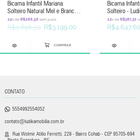
Bicama Infantil Mariana
Bicama Infanti
Solteiro Natural Mel e Branco -
Solteiro - Lud
Ludika Mobília
12
x de
R$266,58
sem juros
12
x de
R$387,30
s
R$3.896,50
R$3.199,00
R$4.647,6
CONTATO
5554992554052
contato@ludikamobilia.com.br
Rua Wolmir Atilio Ferretti, 228 - Bairro Cohab - CEP 95705-694
- Bento Gonçalves - RS