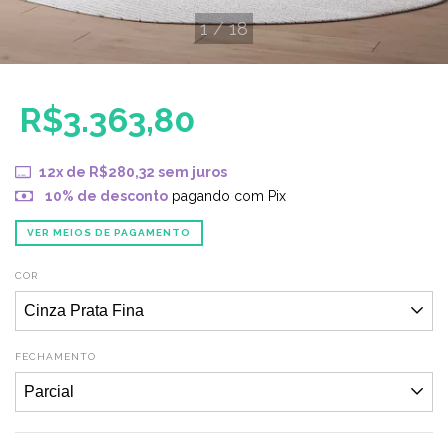
1
/
18
R$3.363,80
12
x de
R$280,32
sem juros
10% de desconto
pagando com Pix
VER MEIOS DE PAGAMENTO
COR
FECHAMENTO