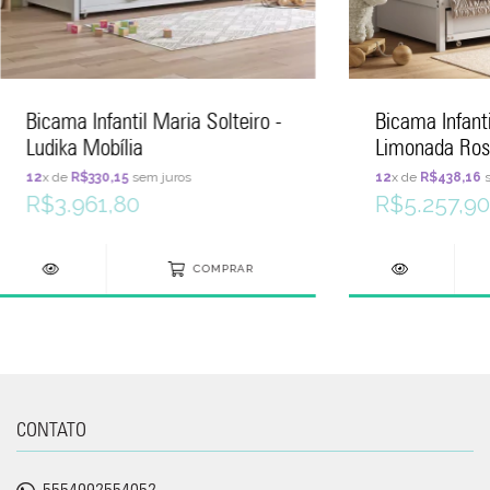
Bicama Infantil Maria Solteiro -
Bicama Infanti
Ludika Mobília
Limonada Ros
Solteiro - Lud
12
x de
R$330,15
sem juros
12
x de
R$438,16
s
R$3.961,80
R$5.257,90
COMPRAR
CONTATO
5554992554052