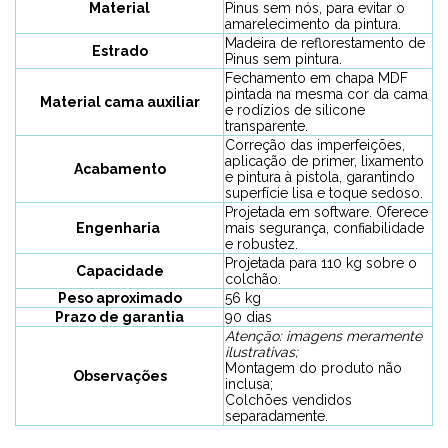
Material
Pinus sem nós, para evitar o
amarelecimento da pintura.
Madeira de reflorestamento de
Estrado
Pinus sem pintura.
Fechamento em chapa MDF
pintada na mesma cor da cama
Material cama auxiliar
e rodízios de silicone
transparente.
Correção das imperfeições,
aplicação de primer, lixamento
Acabamento
e pintura à pistola, garantindo
superfície lisa e toque sedoso.
Projetada em software. Oferece
Engenharia
mais segurança, confiabilidade
e robustez.
Projetada para 110 kg sobre o
Capacidade
colchão.
Peso aproximado
56 kg
Prazo de garantia
90 dias
Atenção: imagens meramente
ilustrativas;
Montagem do produto não
Observações
inclusa;
Colchões vendidos
separadamente.